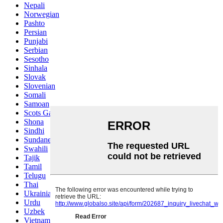
Nepali
Norwegian
Pashto
Persian
Punjabi
Serbian
Sesotho
Sinhala
Slovak
Slovenian
Somali
Samoan
Scots Gaelic
Shona
Sindhi
Sundanese
Swahili
Tajik
Tamil
Telugu
Thai
Ukrainian
Urdu
Uzbek
Vietnamese