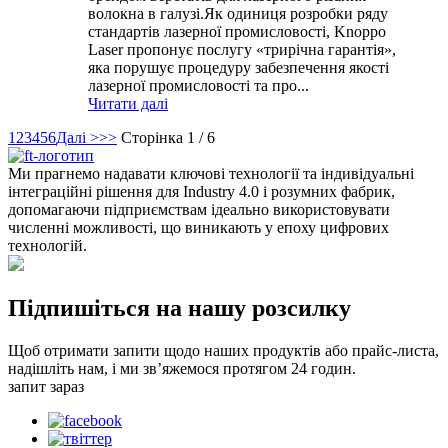
волокна в галузі.Як одиниця розробки ряду
стандартів лазерної промисловості, Knoppo
Laser пропонує послугу «трирічна гарантія»,
яка порушує процедуру забезпечення якості
лазерної промисловості та про...
Читати далі
1
2
3
4
5
6
Далі >
>>
Сторінка 1 / 6
Ми прагнемо надавати ключові технології та індивідуальні
інтеграційні рішення для Industry 4.0 і розумних фабрик,
допомагаючи підприємствам ідеально використовувати
численні можливості, що виникають у епоху цифрових
технологій.
Підпишіться на нашу розсилку
Щоб отримати запити щодо наших продуктів або прайс-листа,
надішліть нам, і ми зв’яжемося протягом 24 годин.
запит зараз