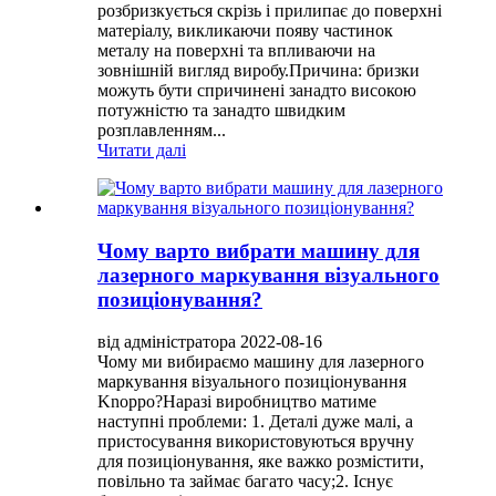
розбризкується скрізь і прилипає до поверхні
матеріалу, викликаючи появу частинок
металу на поверхні та впливаючи на
зовнішній вигляд виробу.Причина: бризки
можуть бути спричинені занадто високою
потужністю та занадто швидким
розплавленням...
Читати далі
Чому варто вибрати машину для
лазерного маркування візуального
позиціонування?
від адміністратора 2022-08-16
Чому ми вибираємо машину для лазерного
маркування візуального позиціонування
Knoppo?Наразі виробництво матиме
наступні проблеми: 1. Деталі дуже малі, а
пристосування використовуються вручну
для позиціонування, яке важко розмістити,
повільно та займає багато часу;2. Існує