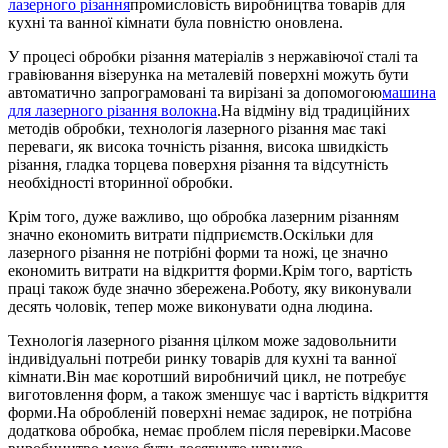
лазерного різання
промисловість виробництва товарів для
кухні та ванної кімнати була повністю оновлена.
У процесі обробки різання матеріалів з нержавіючої сталі та
гравіювання візерунка на металевій поверхні можуть бути
автоматично запрограмовані та вирізані за допомогою
машина
для лазерного різання волокна
.На відміну від традиційних
методів обробки, технологія лазерного різання має такі
переваги, як висока точність різання, висока швидкість
різання, гладка торцева поверхня різання та відсутність
необхідності вторинної обробки.
Крім того, дуже важливо, що обробка лазерним різанням
значно економить витрати підприємств.Оскільки для
лазерного різання не потрібні форми та ножі, це значно
економить витрати на відкриття форми.Крім того, вартість
праці також буде значно збережена.Роботу, яку виконували
десять чоловік, тепер може виконувати одна людина.
Технологія лазерного різання цілком може задовольнити
індивідуальні потреби ринку товарів для кухні та ванної
кімнати.Він має коротший виробничий цикл, не потребує
виготовлення форм, а також зменшує час і вартість відкриття
форми.На обробленій поверхні немає задирок, не потрібна
додаткова обробка, немає проблем після перевірки.Масове