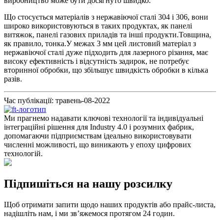
виробництво може бути досягнуто швидко.
Що стосується матеріалів з нержавіючої сталі 304 і 306, вони
широко використовуються в таких продуктах, як панелі
витяжок, панелі газових приладів та інші продукти.Товщина,
як правило, тонка.У межах 3 мм цей листовий матеріал з
нержавіючої сталі дуже підходить для лазерного різання, має
високу ефективність і відсутність задирок, не потребує
вторинної обробки, що збільшує швидкість обробки в кілька
разів.
Час публікації: травень-08-2022
Ми прагнемо надавати ключові технології та індивідуальні
інтеграційні рішення для Industry 4.0 і розумних фабрик,
допомагаючи підприємствам ідеально використовувати
численні можливості, що виникають у епоху цифрових
технологій.
Підпишіться на нашу розсилку
Щоб отримати запити щодо наших продуктів або прайс-листа,
надішліть нам, і ми зв’яжемося протягом 24 годин.