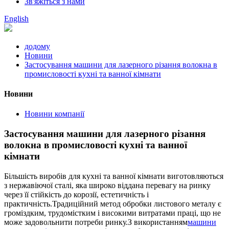
Зв'яжіться з нами
English
додому
Новини
Застосування машини для лазерного різання волокна в
промисловості кухні та ванної кімнати
Новини
Новини компанії
Застосування машини для лазерного різання
волокна в промисловості кухні та ванної
кімнати
Більшість виробів для кухні та ванної кімнати виготовляються
з нержавіючої сталі, яка широко віддана перевагу на ринку
через її стійкість до корозії, естетичність і
практичність.Традиційний метод обробки листового металу є
громіздким, трудомістким і високими витратами праці, що не
може задовольнити потреби ринку.З використанням
машини