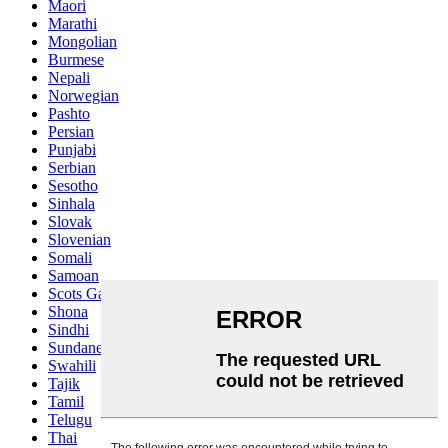
Maori
Marathi
Mongolian
Burmese
Nepali
Norwegian
Pashto
Persian
Punjabi
Serbian
Sesotho
Sinhala
Slovak
Slovenian
Somali
Samoan
Scots Gaelic
Shona
Sindhi
Sundanese
Swahili
Tajik
Tamil
Telugu
Thai