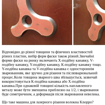
Відповідно до різної товщини та фізичних властивостей
різних пластин, вибір форм фаски також різний.Звичайні
форми фаски на ринку включають Х-подібну канавку, V-
подібну канавку, Y-подібну канавку, К-подібну канавку тощо.
Y-подібна канавка та V-подібна канавка є одностороннім
зварюванням, яке зручно для різання та післязварювальний
процес.Коли товщина зварного шва збільшується, зазвичай
використовується К-подібна канавка або Х-подібна
канавка.При однаковій товщині кількість наплавленого
металу може бути зменшена приблизно на 1/2, і зварювання
буде симетричним, а деформація після зварювання невелика.
Що таке машина для лазерного різання волокна Knoppo?