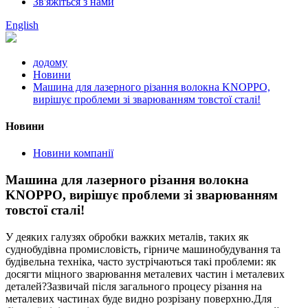
Зв'яжіться з нами
English
додому
Новини
Машина для лазерного різання волокна KNOPPO,
вирішує проблеми зі зварюванням товстої сталі!
Новини
Новини компанії
Машина для лазерного різання волокна
KNOPPO, вирішує проблеми зі зварюванням
товстої сталі!
У деяких галузях обробки важких металів, таких як
суднобудівна промисловість, гірниче машинобудування та
будівельна техніка, часто зустрічаються такі проблеми: як
досягти міцного зварювання металевих частин і металевих
деталей?Зазвичай після загального процесу різання на
металевих частинах буде видно розрізану поверхню.Для