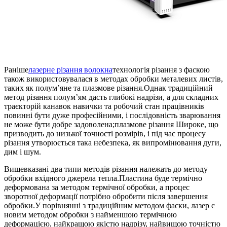
Раніше
лазерне різання волокна
технологія різання з фаскою
також використовувалася в методах обробки металевих листів,
таких як полум’яне та плазмове різання.Однак традиційний
метод різання полум’ям дасть глибокі надрізи, а для складних
траєкторій канавок навички та робочий стан працівників
повинні бути дуже професійними, і послідовність зварювання
не може бути добре задоволена;плазмове різання Широке, що
призводить до низької точності розмірів, і під час процесу
різання утворюється така небезпека, як випромінювання дуги,
дим і шум.
Вищевказані два типи методів різання належать до методу
обробки вхідного джерела тепла.Пластина буде термічно
деформована за методом термічної обробки, а процес
зворотної деформації потрібно обробити після завершення
обробки.У порівнянні з традиційним методом фаски, лазер є
новим методом обробки з найменшою термічною
деформацією, найкращою якістю надрізу, найвищою точністю