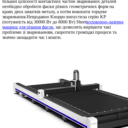
більшої цілісності контактних частин зварюваних деталей
необхідно обробити фаски різних геометричних форм на
краях двох шматків металу, а потім виконати торцеве
зварювання.Нещодавно Knoppo випустила серію KP
(потужність від 30000 Вт до 8000 Вт) Sheet
волоконно-лазерна
машина для різання фасок
, що дозволить вирішити такі
проблеми зі зварюванням, скоротити громіздкі процеси та
значно заощадити час і кошти.