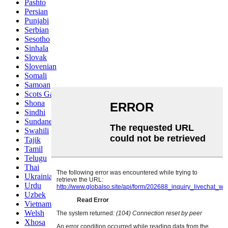
Pashto
Persian
Punjabi
Serbian
Sesotho
Sinhala
Slovak
Slovenian
Somali
Samoan
Scots Gaelic
Shona
Sindhi
Sundanese
Swahili
Tajik
Tamil
Telugu
Thai
Ukrainian
Urdu
Uzbek
Vietnamese
Welsh
Xhosa