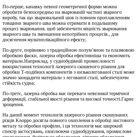
По-перше, канавку певної геометричної форми можна
обробити безпосередньо на зварюваній частині зварного
виробу, так що зварювальний шов із повним проплавленням
товщини зварного шва можна отримати в подальшому
процесі зварювання, щоб забезпечити міцність зварювання
зварного шва та зменшення непотрібних процесів., для
досягнення мультиплікаційного ефекту;
По-друге, порівняно з традиційною полум’яною та плазмовою
обробкою фаски, лазерна обробка ефективніша та економить
матеріали.Наприклад, у суднобудівній промисловості
використання технології лазерного скошеного різання для
обробки Т-подібних компонентів з низьколегованої сталі може
значно заощадити матеріали з легованої сталі, забезпечуючи
стійкість судна;
По-третє, лазерна обробка має переваги невеликої термічної
деформації, стабільної якості різання та високої точності.Гарне
зрощення.
На даний момент технологія лазерного різання скошуваних
різців Knoppo досягла повного охоплення в обробці листового
металу та обробки профілю, і ця технологія має широкий
спектр застосувань, охоплюючи суднобудування, промислове
охолодження, будівельне обладнання, гірниче обладнання,