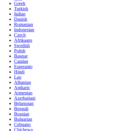
Greek
Turkish
Italian
Danish
Romanian
Indonesian
Czech
Afrikaans
Swedish
Polish
Basque
Catalan
Esperanto
Hindi
Lao
Albanian
Amharic
Armenian
Azerbaijani
Belarusian
Bengali
Bosnian
Bulgarian
Cebuano
Chichewa