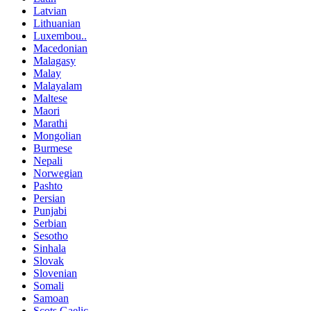
Latvian
Lithuanian
Luxembou..
Macedonian
Malagasy
Malay
Malayalam
Maltese
Maori
Marathi
Mongolian
Burmese
Nepali
Norwegian
Pashto
Persian
Punjabi
Serbian
Sesotho
Sinhala
Slovak
Slovenian
Somali
Samoan
Scots Gaelic