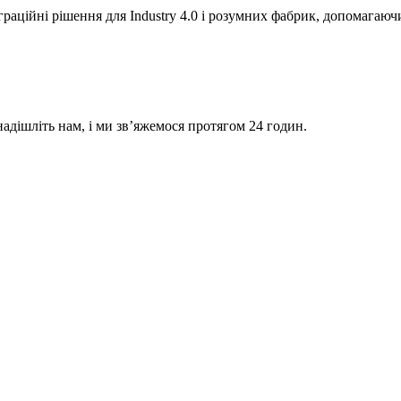
еграційні рішення для Industry 4.0 і розумних фабрик, допомагаю
дішліть нам, і ми зв’яжемося протягом 24 годин.