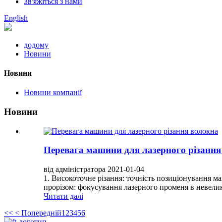
Зв'яжіться з нами
English
додому
Новини
Новини
Новини компанії
Новини
Перевага машини для лазерного різання
від адміністратора 2021-01-04
1. Високоточне різання: точність позиціонування м
прорізом: фокусування лазерного променя в невеликі
Читати далі
<<
< Попередній
1
2
3
4
5
6