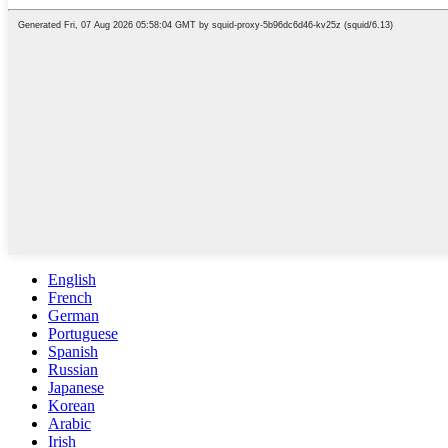
English
French
German
Portuguese
Spanish
Russian
Japanese
Korean
Arabic
Irish