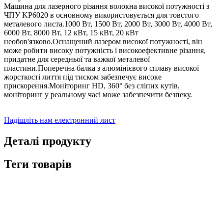
Машина для лазерного різання волокна високої потужності з
ЧПУ KP6020 в основному використовується для товстого
металевого листа.1000 Вт, 1500 Вт, 2000 Вт, 3000 Вт, 4000 Вт,
6000 Вт, 8000 Вт, 12 кВт, 15 кВт, 20 кВт
необов'язково.Оснащений лазером високої потужності, він
може робити високу потужність і високоефективне різання,
придатне для середньої та важкої металевої
пластини.Поперечна балка з алюмінієвого сплаву високої
жорсткості лиття під тиском забезпечує високе
прискорення.Моніторинг HD, 360° без сліпих кутів,
моніторинг у реальному часі може забезпечити безпеку.
Надішліть нам електронний лист
Деталі продукту
Теги товарів