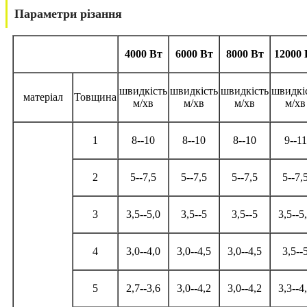
Параметри різання
4000 Вт
6000 Вт
8000 Вт
12000 
швидкість
швидкість
швидкість
швидкі
матеріал
Товщина
м/хв
м/хв
м/хв
м/хв
1
8--10
8--10
8--10
9--11
2
5--7,5
5--7,5
5--7,5
5--7,
3
3,5--5,0
3,5--5
3,5--5
3,5--5
4
3,0--4,0
3,0--4,5
3,0--4,5
3,5--
5
2,7--3,6
3,0--4,2
3,0--4,2
3,3--4