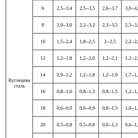
6
2,5--3,4
2,5--3,5
2,6--3,7
3,0--4
8
2,0--3,0
2,2--3,2
2,3--3,5
2,5--3
10
1,5--2,4
1,8--2,5
2--2,5
2,2--2
12
1,2--1,8
1,2--2,0
1,2--2,1
1,2--2
14
0,9--1,2
1,2--1,8
1,2--1,9
1,7--1
Вуглецева
сталь
16
0,8--1,0
0,8--1,3
0,8--1,5
1,2--1
18
0,6--0,9
0,6--0,9
0,8--1,5
1,0--1
20
0,5--0,8
0,5--0,8
0,6--1,3
0,6--1