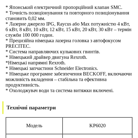
* Японський електричний пропорційний клапан SMC.
* Точність позиціонування та повторного позиціонування
становить 0,02 мм.
* Лазерне джерело IPG, Raycus або Max потужністю 4 кВт,
6 кВт, 8 кВт, 10 кВт, 12 кВт, 15 кВт, 20 кВт, 30 кВт – термін
служби 100 000 годин.
* Прецизійна німецька лазерна головка з автофокусом
PRECITEC.
* Система направляючих кулькових гвинтів.
* Німецький драйвер двигуна Rexroth.
*Німецькі напрямні Rexroth.
* Німецькі запчастини Schneider Electronics.
* Німецьке програмне забезпечення BECKOFF, включаючи
можливість вкладення – стабільна та ефективна
продуктивність.
* Охолоджувач води та система витяжки включені.
Технічні параметри
Модель
KP6020