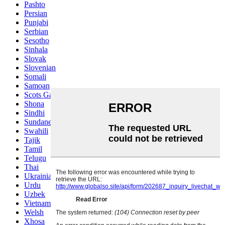
Pashto
Persian
Punjabi
Serbian
Sesotho
Sinhala
Slovak
Slovenian
Somali
Samoan
Scots Gaelic
Shona
Sindhi
Sundanese
Swahili
Tajik
Tamil
Telugu
Thai
Ukrainian
Urdu
Uzbek
Vietnamese
Welsh
Xhosa