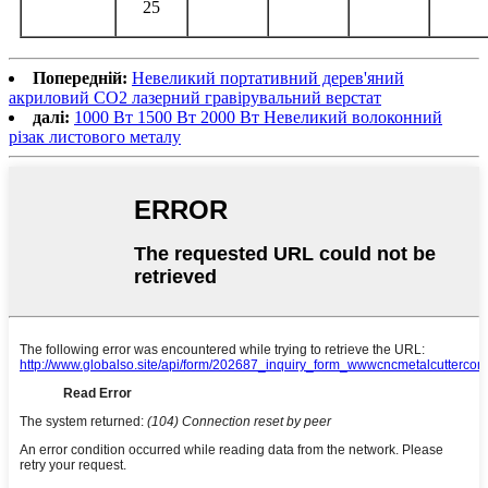
25
Попередній:
Невеликий портативний дерев'яний
акриловий CO2 лазерний гравірувальний верстат
далі:
1000 Вт 1500 Вт 2000 Вт Невеликий волоконний
різак листового металу